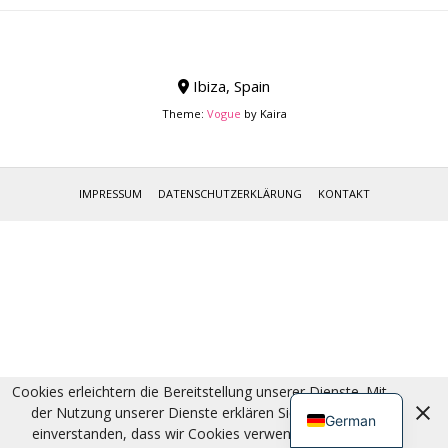
Ibiza, Spain
Theme:
Vogue
by Kaira
IMPRESSUM
DATENSCHUTZERKLÄRUNG
KONTAKT
English
Cookies erleichtern die Bereitstellung unserer Dienste. Mit
der Nutzung unserer Dienste erklären Sie sich damit
German
einverstanden, dass wir Cookies verwenden.
OK